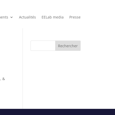
ents
Actualités
EELab media
Presse
Rechercher
, &