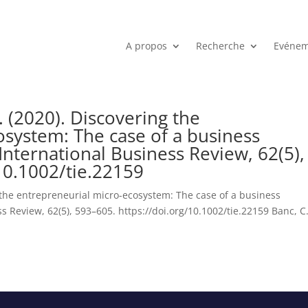
A propos
Recherche
Evénem
 (2020). Discovering the
osystem: The case of a business
International Business Review, 62(5),
10.1002/tie.22159
 the entrepreneurial micro-ecosystem: The case of a business
s Review, 62(5), 593–605. https://doi.org/10.1002/tie.22159 Banc, C.