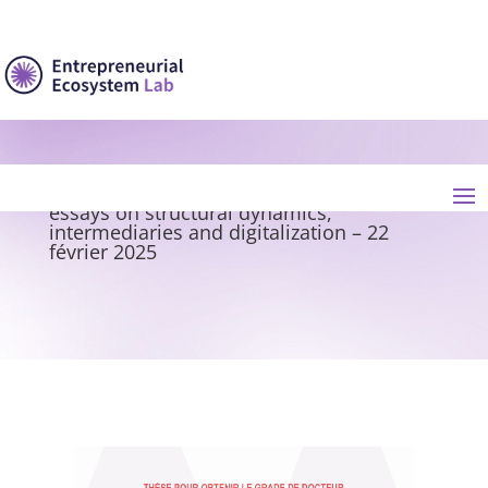
Ghita Naaimy – Informal entrepreneurship
in entrepreneurial ecosystems: Three
essays on structural dynamics,
intermediaries and digitalization – 22
février 2025